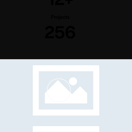
Projects
256
PLAY