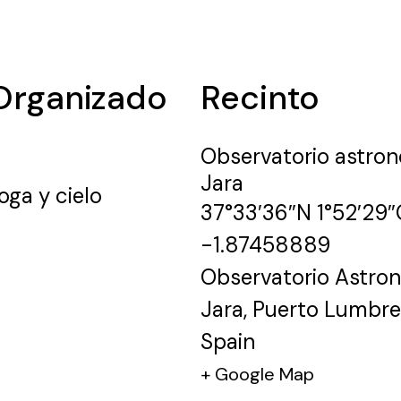
Organizado
Recinto
Observatorio astro
Jara
oga y cielo
37°33′36″N 1°52′29″
-1.87458889
Observatorio Astro
Jara
,
Puerto Lumbre
Spain
+ Google Map